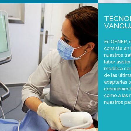
TECNOL
VANGU
En GENER, n
consiste en 
nuestros tra
labor asiste
modifica co
de las últim
adaptarlas t
conocimiento
como a las 
nuestros pa