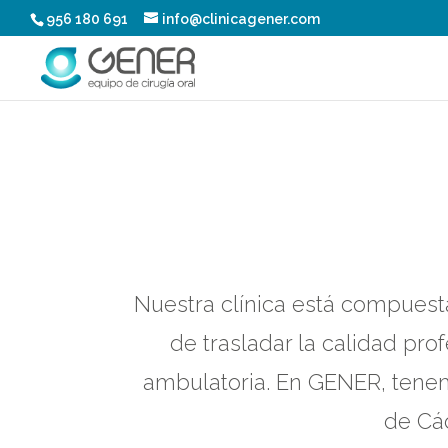
956 180 691
info@clinicagener.com
Nuestra clínica está compuest
de trasladar la calidad pro
ambulatoria. En GENER, tenemo
de Cád