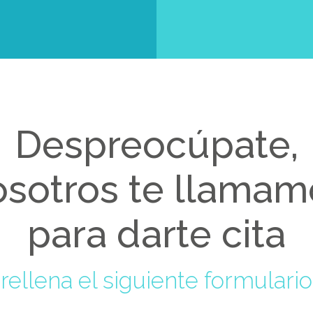
Despreocúpate,
osotros te llamam
para darte cita
rellena el siguiente formulario