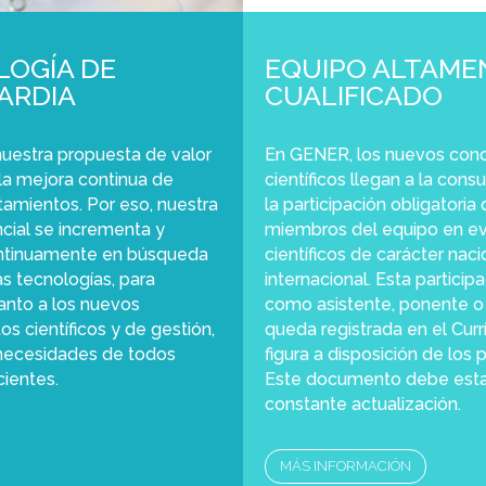
OGÍA DE
EQUIPO ALTAME
ARDIA
CUALIFICADO
uestra propuesta de valor
En GENER, los nuevos con
la mejora continua de
científicos llegan a la consu
tamientos. Por eso, nuestra
la participación obligatoria
ncial se incrementa y
miembros del equipo en e
ntinuamente en búsqueda
científicos de carácter naci
as tecnologías, para
internacional. Esta particip
anto a los nuevos
como asistente, ponente o 
s científicos y de gestión,
queda registrada en el Cur
necesidades de todos
figura a disposición de los 
cientes.
Este documento debe esta
constante actualización.
MÁS INFORMACIÓN