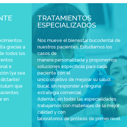
NTE
TRATAMIENTOS
ESPECIALIZADOS
ocimientos
Nos mueve el bienestar bucodental de
lta gracias a
nuestros pacientes. Estudiamos los
 de todos los
casos de
ventos
manera personalizada y proponemos
onal e
soluciones específicas para cada
ación (ya sea
paciente con el
dictante)
único objetivo de mejorar su salud
rículum que
bucal, sin responder a ninguna
pacientes.
estrategia comercial.
r en
Además, en todas las especialidades
trabajamos con materiales de la mejor
calidad y con
laboratorios de prótesis de primer nivel.