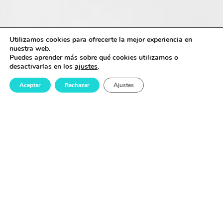
Utilizamos cookies para ofrecerte la mejor experiencia en
nuestra web.
Puedes aprender más sobre qué cookies utilizamos o
desactivarlas en los
ajustes
.
Aceptar
Rechazar
Ajustes
¿QUIERES CONCERTAR UNA CITA?
DEJANOS TU NÚMERO DE TELÉFONO Y TE LLAMAMOS