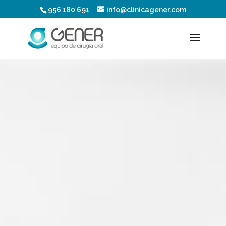
956 180 691
info@clinicagener.com