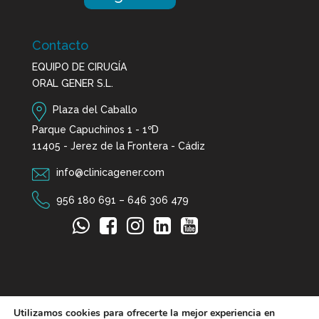
Contacto
EQUIPO DE CIRUGÍA
ORAL GENER S.L.
Plaza del Caballo
Parque Capuchinos 1 - 1ºD
11405 - Jerez de la Frontera - Cádiz
info@clinicagener.com
956 180 691
–
646 306 479
Utilizamos cookies para ofrecerte la mejor experiencia en
© GENER - equipo de cirugía oral |
Aviso Legal
|