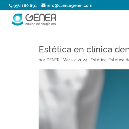
956 180 691
info@clinicagener.com
Estética en clínica den
por
GENER
|
Mar 22, 2024
|
Estética
,
Estética d