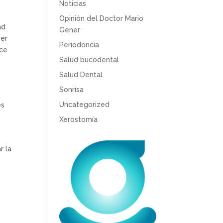
Noticias
Opinión del Doctor Mario
ad
Gener
ser
Periodoncia
uce
Salud bucodental
Salud Dental
Sonrisa
Uncategorized
es
Xerostomía
r la