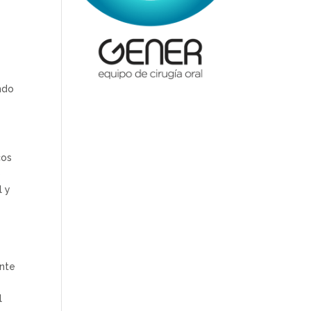
ando
cos
o
l y
ante
e
l