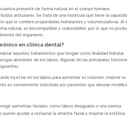
encuentra presente de forma natural en el cuerpo humano,
 fluidos articulares. Se trata de una molécula que tiene la capacid
lo que le confiere propiedades hidratantes y voluminizadoras. Al 
rma natural, es biocompatible y reabsorbible, por lo que no prod
ualmente del organismo.
rónico en clínica dental?
realizar aquellos tratamientos que tengan como finalidad hidratar,
r arrugas alrededor de los labios. Algunas de las principales funcion
siguientes:
puede inyectar en los labios para aumentar su volumen, mejorar su
iento es comúnmente solicitado por pacientes que desean modifica
rregir asimetrías faciales, como labios desiguales o una sonrisa
o puede ayudar a restaurar la simetría facial y mejorar la estética