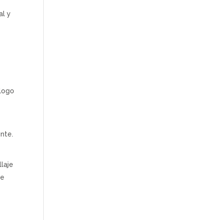
al y
ólogo
nte.
laje
de