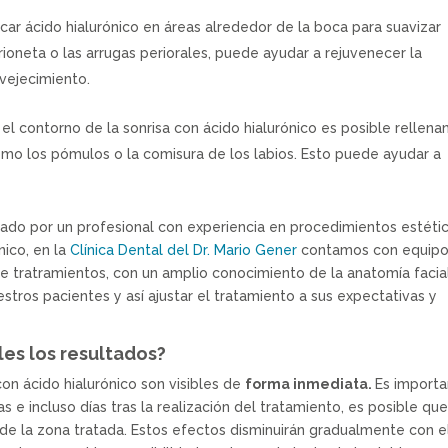
car ácido hialurónico en áreas alrededor de la boca para suavizar
arioneta o las arrugas periorales, puede ayudar a rejuvenecer la
nvejecimiento.
r el contorno de la sonrisa con ácido hialurónico es posible rellen
omo los pómulos o la comisura de los labios. Esto puede ayudar a
zado por un profesional con experiencia en procedimientos estéti
nico, en la
Clínica Dental del Dr. Mario Gener
contamos con equip
de tratramientos, con un amplio conocimiento de la anatomía facia
stros pacientes y así ajustar el tratamiento a sus expectativas y
les los resultados?
on ácido hialurónico son visibles de
forma inmediata.
Es import
s e incluso días tras la realización del tratamiento, es posible qu
de la zona tratada. Estos efectos disminuirán gradualmente con e