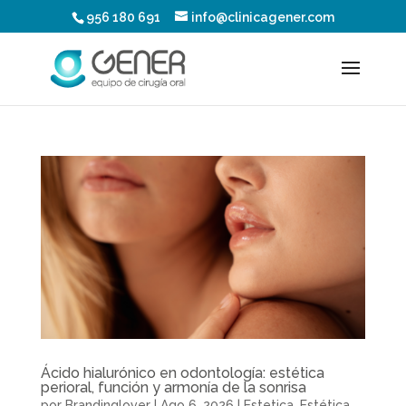
956 180 691
info@clinicagener.com
Ácido hialurónico en odontología: estética
perioral, función y armonía de la sonrisa
por
Brandinglover
|
Ago 6, 2026
|
Estetica
,
Estética