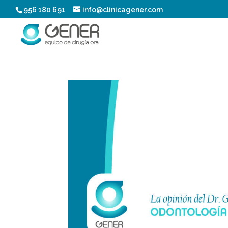
956 180 691
info@clinicagener.com