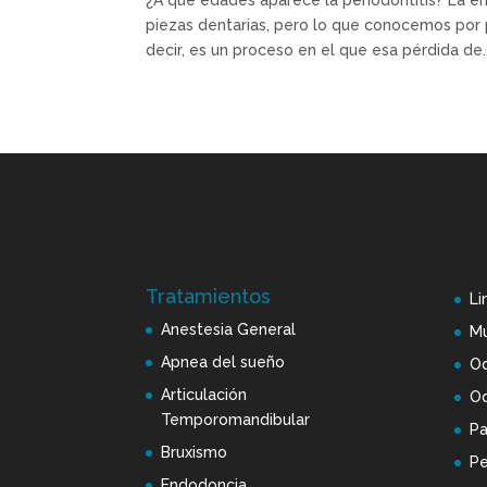
¿A qué edades aparece la periodontitis? La 
piezas dentarias, pero lo que conocemos por p
decir, es un proceso en el que esa pérdida de..
Tratamientos
Li
Anestesia General
Mu
Apnea del sueño
Od
Articulación
Od
Temporomandibular
Pa
Bruxismo
Pe
Endodoncia