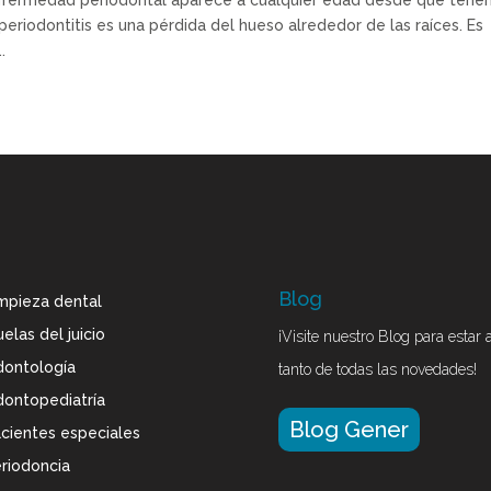
enfermedad periodontal aparece a cualquier edad desde que ten
eriodontitis es una pérdida del hueso alrededor de las raíces. Es
.
Blog
mpieza dental
elas del juicio
¡Visite nuestro Blog para estar a
ontología
tanto de todas las novedades!
ontopediatría
Blog Gener
cientes especiales
riodoncia