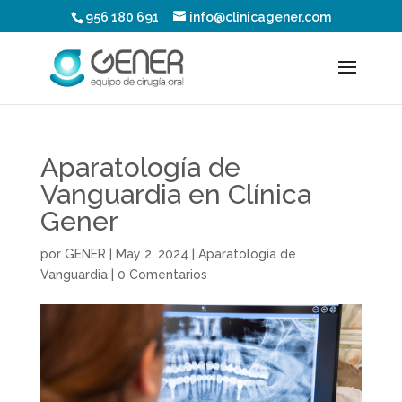
956 180 691
info@clinicagener.com
Aparatología de
Vanguardia en Clínica
Gener
por
GENER
|
May 2, 2024
|
Aparatología de
Vanguardia
|
0 Comentarios